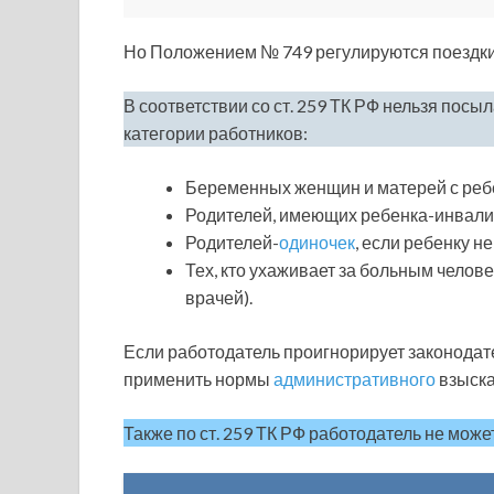
Но Положением № 749 регулируются поездки
В соответствии со ст. 259 ТК РФ нельзя пос
категории работников:
Беременных женщин и матерей с ребен
Родителей, имеющих ребенка-инвали
Родителей-
одиночек
, если ребенку не
Тех, кто ухаживает за больным челов
врачей).
Если работодатель проигнорирует законодате
применить нормы
административного
взыска
Также по ст. 259 ТК РФ работодатель не може