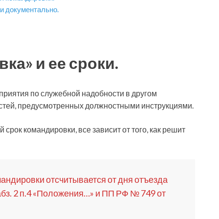
и документально.
ка» и ее сроки.
приятия по служебной надобности в другом
стей, предусмотренных должностными инструкциями.
срок командировки, все зависит от того, как решит
омандировки отсчитывается от дня отъезда
абз. 2 п.4 «Положения…» и ПП РФ № 749 от