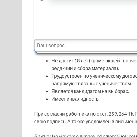
Не достиг 18 лет (кроме людей творч
редакции и сбора материала).
Трудоустроен по ученическому договор
напрямую связаны с ученичеством.
Является кандидатом на выборах.
Имеет инвалидность.
При согласии работника по ст.ст. 259, 264 Т
свою подпись. А также уведомлен в письменн
Важно! Не может считаться служебной ком