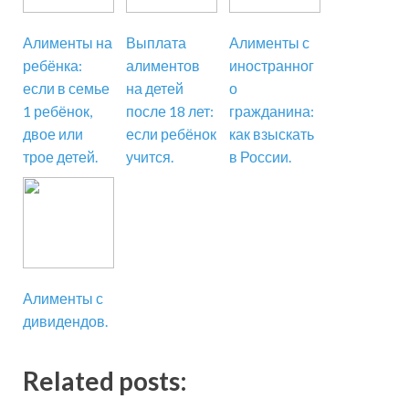
Алименты на
Выплата
Алименты с
ребёнка:
алиментов
иностранног
если в семье
на детей
о
1 ребёнок,
после 18 лет:
гражданина:
двое или
если ребёнок
как взыскать
трое детей.
учится.
в России.
Алименты с
дивидендов.
Related posts: