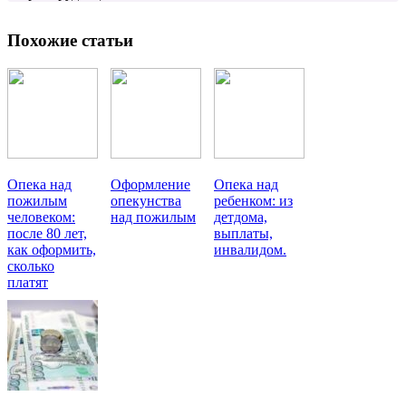
Похожие статьи
Опека над
Оформление
Опека над
пожилым
опекунства
ребенком: из
человеком:
над пожилым
детдома,
после 80 лет,
выплаты,
как оформить,
инвалидом.
сколько
платят