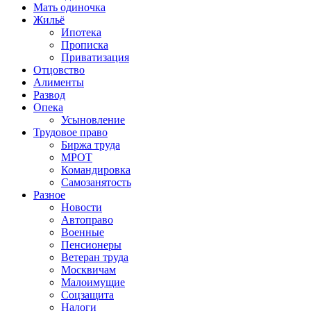
Мать одиночка
Жильё
Ипотека
Прописка
Приватизация
Отцовство
Алименты
Развод
Опека
Усыновление
Трудовое право
Биржа труда
МРОТ
Командировка
Самозанятость
Разное
Новости
Автоправо
Военные
Пенсионеры
Ветеран труда
Москвичам
Малоимущие
Соцзащита
Налоги