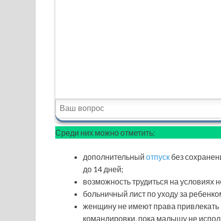
Среди них можно отметить:
дополнительный
отпуск
без сохранен
до 14 дней;
возможность трудиться на условиях н
больничный лист по уходу за ребенком
женщину не имеют права привлекать 
командировки, пока малышу не исполн